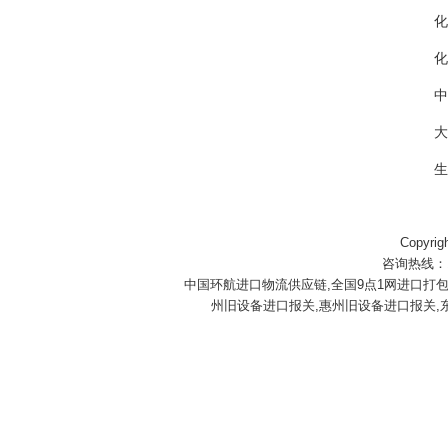
化
化
中
大
生
Copyri
咨询热线：158
中国环航进口物流供应链,全国9点1网进口打
州旧设备进口报关,惠州旧设备进口报关,