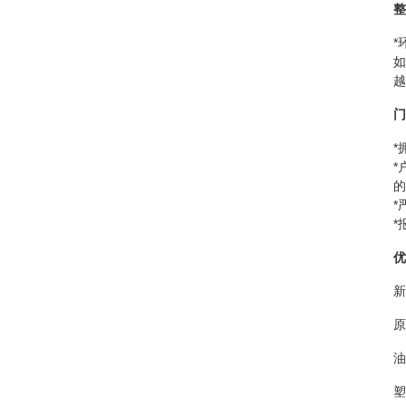
整
*
如
越
门
*
*
的
*
*
优
新
原
油
塑