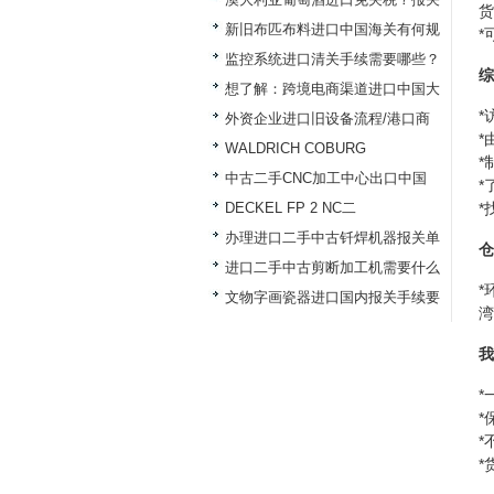
货
新旧布匹布料进口中国海关有何规
*
监控系统进口清关手续需要哪些？
综
想了解：跨境电商渠道进口中国大
*
外资企业进口旧设备流程/港口商
*
WALDRICH COBURG
*
中古二手CNC加工中心出口中国
*
DECKEL FP 2 NC二
*
办理进口二手中古钎焊机器报关单
仓
进口二手中古剪断加工机需要什么
*
文物字画瓷器进口国内报关手续要
湾
我
*
*
*
*