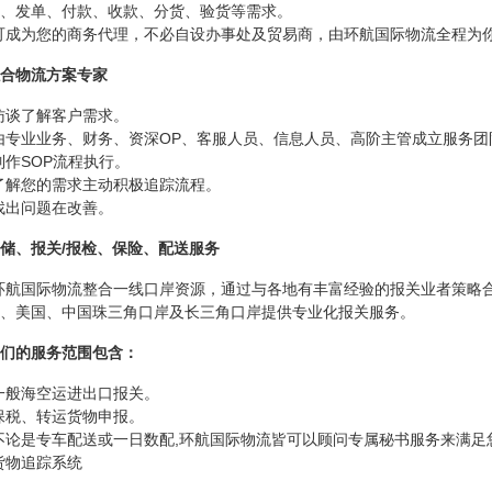
、发单、付款、收款、分货、验货等需求。
可成为您的商务代理，不必自设办事处及贸易商，由环航国际物流全程为
合物流方案专家
访谈了解客户需求。
由专业业务、财务、资深OP、客服人员、信息人员、高阶主管成立服务团
制作SOP流程执行。
了解您的需求主动积极追踪流程。
找出问题在改善。
储、报关/报检、保险、配送服务
环航国际物流整合一线口岸资源，通过与各地有丰富经验的报关业者策略
、美国、中国珠三角口岸及长三角口岸提供专业化报关服务。
们的服务范围包含：
一般海空运进出口报关。
保税、转运货物申报。
不论是专车配送或一日数配,环航国际物流皆可以顾问专属秘书服务来满足
货物追踪系统