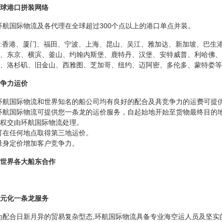
球港口拼装网络
环航国际物流及各代理在全球超过300个点以上的港口单点并装。
:香港、厦门、福田、宁波、上海、昆山、吴江、雅加达、新加坡、巴生
拜、东京、横滨、釜山、约翰内斯堡、鹿特丹、汉堡、安特威普、利哈佛、
、洛杉矶、旧金山、西雅图、芝加哥、纽约、迈阿密、多伦多、蒙特娄等
争力运价
环航国际物流和世界知名的船公司均有良好的配合及具竞争力的运费可提
环航国际物流可提供您一条龙的运价服务，自起始地开始至货物最终目的
权交由环航国际物流处理。
可在任何地点取得第三地运价。
量身定价增加客户竞争力。
世界各大船东合作
元化一条龙服务
为配合日新月异的贸易复杂型态,环航国际物流具备专业海空运人员及坚