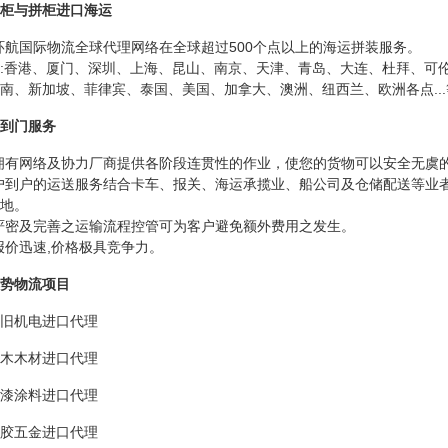
柜与拼柜进口海运
环航国际物流全球代理网络在全球超过500个点以上的海运拼装服务。
:香港、厦门、深圳、上海、昆山、南京、天津、青岛、大连、杜拜、可
南、新加坡、菲律宾、泰国、美国、加拿大、澳洲、纽西兰、欧洲各点...
到门服务
拥有网络及协力厂商提供各阶段连贯性的作业，使您的货物可以安全无虞
户到户的运送服务结合卡车、报关、海运承揽业、船公司及仓储配送等业
地。
严密及完善之运输流程控管可为客户避免额外费用之发生。
报价迅速,价格极具竞争力。
势物流项目
旧机电进口代理
木木材进口代理
漆涂料进口代理
胶五金进口代理