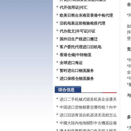
全
代开信用证|付汇
*
欧美日韩台东南亚香港中检代理
旧机电装运前检验检疫代理
如
代办批文|许可证|O证
堡
国外旧生产线进口搬迁
客户委托代理进口旧机电
竞
香港仓储|中转物流
*
全球进口海运
*
暂时进出口物流服务
全
*
进口保税仓物流服务
*
综合信息
与
进口二手机械式锻造机床企业通关
中国进口货物都要交哪些税？向中
进口旧沥青混合机器清关流程怎么
多
中國大陸內地海關對中古機器設備
*
澳大利亚葡萄酒进口免关税？报关